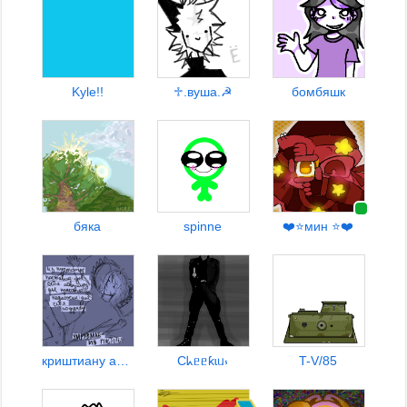
Kyle!!
♱︎.вуша.☭
бомбяшк
бяка
spinne
❤️⭐мин ⭐❤️
криштиану аналдо
Cᖾᥱᥱƙɩᥙ⳽
T-V/85