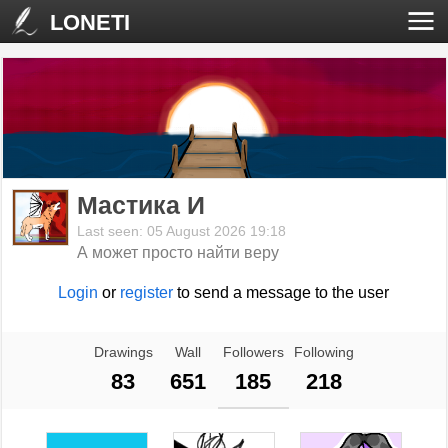
LONETI
Мастика И
Last seen: 05 August 2026 19:18
А может просто найти веру
Login
or
register
to send a message to the user
Drawings
Wall
Followers
Following
83
651
185
218