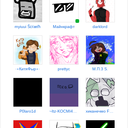
myiuui Šċŕæťħ
Майнкрафт
darklord
∙∘КитяФыр∘∙
prettyc
М.П.3 S.
P0laro1d
~Itz-KOCMI4KA~
хиканечмо FPE