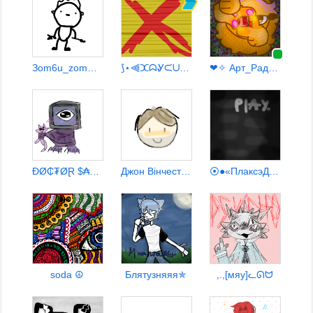
Зom6u_zombie (:->)
⟆⋆⫷ⵋᗣᎽᙅᑌᏦ ⫸⋆⟆ {ТИПА РЕСТ}
❤✧ Арт_Рада ✧❤
ĐØ₵₮ØⱤ $₳₩ɎɆⱤ↗[koрD]
Джон Вiнчестер
⦿●«ПлаксэДрыавс»●⦿
soda ☮
Блятузняяя✯
,.,[мяу]ᓚᘏᗢ