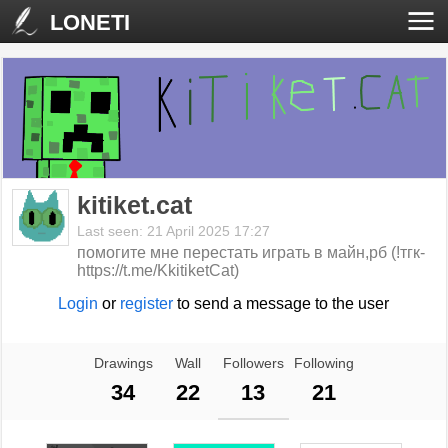
LONETI
kitiket.cat
Last seen: 21 April 2025 17:27
помогите мне перестать играть в майн,рб (!тгк-
https://t.me/KkitiketCat)
Login
or
register
to send a message to the user
Drawings
Wall
Followers
Following
34
22
13
21