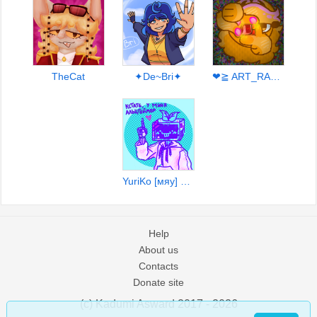
TheCat
✦︎De~Bri✦︎
❤≧ ART_RADA ⁠≦❤
YuriKo [мяу] ᓚᘏᗢ
Help
About us
Contacts
Donate site
(c) Kadumi Asward 2017 - 2026
:)