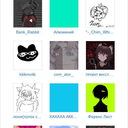
Bank_Rabbit
Алюминий
°-_Chim_Whisper_-°
kitikmolik
com_ator_
пᴘоᴇкт восстαния своҕоды
лоня(пупок санса)
ХАХАХА АККАУНТ БЫЛ РОФЛОМ
Ференс Лист