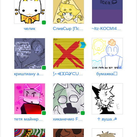
челик
СливСыр [Псучина омежка]
~Itz-KOCMI4KA~
криштиану аналдо
⟆⋆⫷ⵋᗣᎽᙅᑌᏦ ⫸⋆⟆ {ТИПА РЕСТ}
бумажка⬜
тетя майнкрафт
хиканечмо FPE
♱︎.вуша.☭