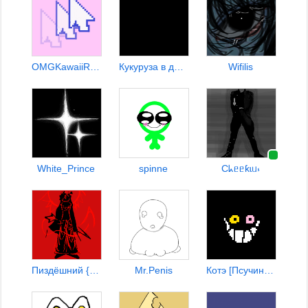
OMGKawaiiRYLETIK
Кукуруза в дурке:_(
Wifilis
White_Prince
spinne
Cᖾᥱᥱƙɩᥙ⳽
Пиздёшний {Anti-ЛК} kopD
Mr.Penis
Котэ [Псучина омежка]