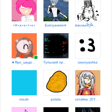
⋆Н⋆и⋆к⋆т⋆о⋆
Блятузняяя✯
ёжᴜчᴋᴀཐི༑ཋྀ•❤️• [laus☆]
★Яро_шедоу★ пр СЧЧ
Тульский пряник_:)
uwunyashka
micah
potata
сетайка. (EYEYE)