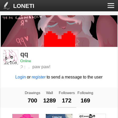
LONETI
qq
Online
੭﹕﹒ paw paw!
Login
or
register
to send a message to the user
Drawings
Wall
Followers
Following
700
1289
172
169