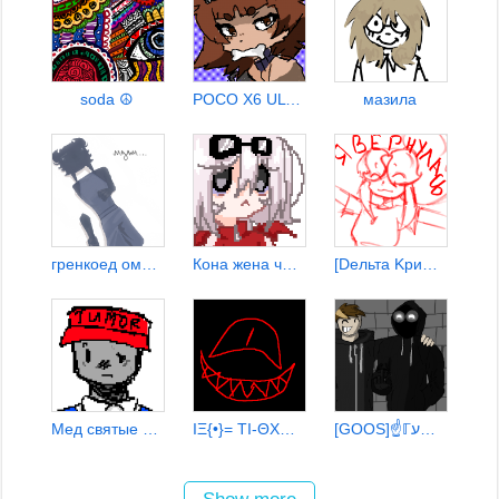
soda ☮
POCO X6 ULTRA MEGA SUPER
мазила
гренкоед омлет
Кона жена чупакабры♡
[Dельтa Kринo] •❤️•
Мед святые арбузы
ΙΞ{•}= ΤΙ-ΘΧΣЧ ={•}ΞΙ
[GOOS]☝️ℾע☾น₭☕️Šċ ☣ ☢ ☠ ☄