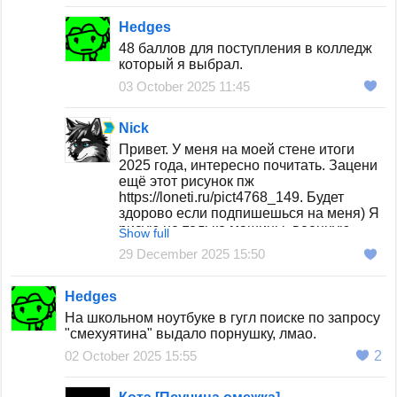
Hedges
48 баллов для поступления в колледж
который я выбрал.
03 October 2025 11:45
Nick
Привет. У меня на моей стене итоги
2025 года, интересно почитать. Зацени
ещё этот рисунок пж
https://loneti.ru/pict4768_149. Будет
здорово если подпишешься на меня) Я
рисую не только машины, военную
Show full
технику, оружие, но и людей, фурри,
29 December 2025 15:50
пони
Hedges
На школьном ноутбуке в гугл поиске по запросу
"смехуятина" выдало порнушку, лмао.
02 October 2025 15:55
2