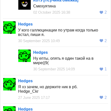
Котэ [Псучина омежка]
Смехуятина
02 October 2025 16:38
2
Hedges
У кого галлюцинации по утрам когда только
встал, пиши я.
30 September 2025 10:49
2
Hedges
Ну епты, опять я один такой на в
мире((9(
30 September 2025 14:09
1
Hedges
Я хз зачем, но держите ник в рб.
Hedge_Ckr
27 June 2025 17:17
2
Hedges