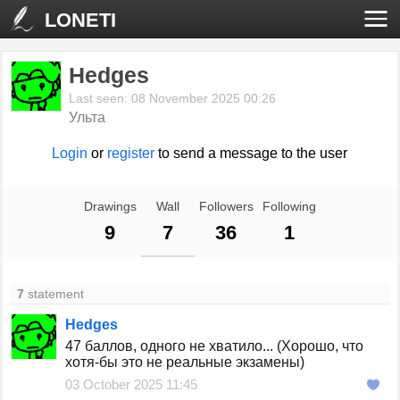
LONETI
Hedges
Last seen: 08 November 2025 00:26
Ульта
Login
or
register
to send a message to the user
Drawings
Wall
Followers
Following
9
7
36
1
7
statement
Hedges
47 баллов, одного не хватило... (Хорошо, что
хотя-бы это не реальные экзамены)
03 October 2025 11:45