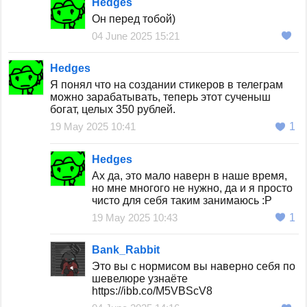
Hedges
Он перед тобой)
04 June 2025 15:21
Hedges
Я понял что на создании стикеров в телеграм
можно зарабатывать, теперь этот сученыш
богат, целых 350 рублей.
19 May 2025 10:41
1
Hedges
Ах да, это мало наверн в наше время,
но мне многого не нужно, да и я просто
чисто для себя таким занимаюсь :Р
19 May 2025 10:43
1
Bank_Rabbit
Это вы с нормисом вы наверно себя по
шевелюре узнаёте
https://ibb.co/M5VBScV8