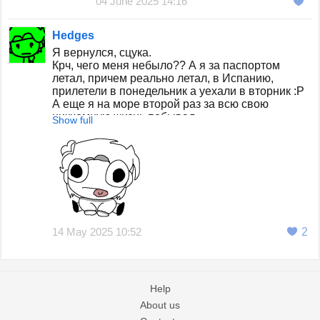
04 June 2025 14:16
Hedges
Я вернулся, сцука.
Крч, чего меня небыло?? А я за паспортом
летал, причем реально летал, в Испанию,
прилетели в понедельник а уехали в вторник :Р
А еще я на море второй раз за всю свою
никчемную жизнь побывал.
Show full
14 May 2025 10:52
2
Help
About us