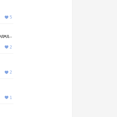
5
джд...
2
2
1