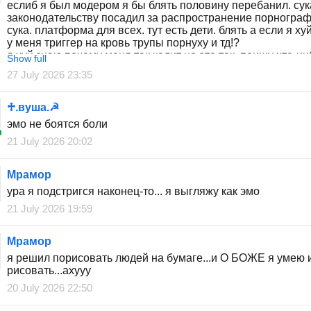
еслиб я был модером я бы блять половину перебанил. сук
законодательству посадил за распространение порнограф
сука. платформа для всех. тут есть дети. блять а если я ху
у меня триггер на кровь трупы порнуху и тд!?
я хуй знаю почему меня так калит но это так. поищу что-ни
Show full
получше мб уйду нахуй, надеюсь из-за этой ебаной челяди
27 July 2026 23:35
хуям закроют.
♱︎.вуша.☭
эмо не боятся боли
21 July 2026 20:02
Мрамор
ура я подстригся наконец-то... я выгляжу как эмо
21 July 2026 19:59
Мрамор
я решил порисовать людей на бумаге...и О БОЖЕ я умею 
рисовать...ахууу
20 July 2026 22:50