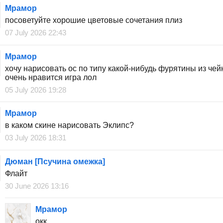
Мрамор
посоветуйте хорошие цветовые сочетания плиз
07 July 2026 22:43
Мрамор
хочу нарисовать ос по типу какой-нибудь фурятины из чейн
очень нравится игра лол
05 July 2026 19:28
Мрамор
в каком скине нарисовать Эклипс?
03 July 2026 18:31
Дюман [Псучина омежка]
Флайт
30 June 2026 13:16
Мрамор
окк