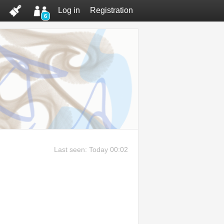
Log in
Registration
6
Last seen: Today 00:02