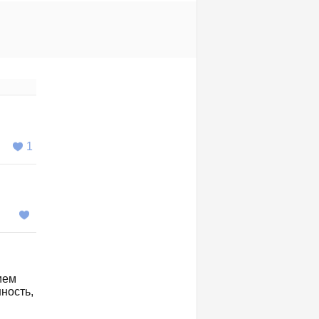
1
ием
ность,