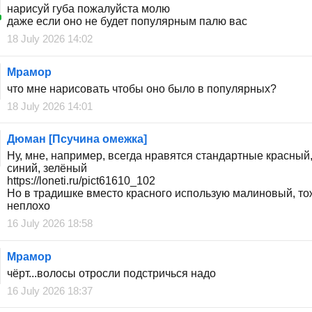
нарисуй губа пожалуйста молю
даже если оно не будет популярным палю вас
18 July 2026 14:02
Мрамор
что мне нарисовать чтобы оно было в популярных?
18 July 2026 14:01
Дюман [Псучина омежка]
Ну, мне, например, всегда нравятся стандартные красный
синий, зелёный
https://loneti.ru/pict61610_102
Но в традишке вместо красного использую малиновый, то
неплохо
16 July 2026 18:58
Мрамор
чёрт...волосы отросли подстричься надо
16 July 2026 18:37