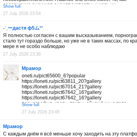
содержание рисунков оценят эксперты, и цель их
Show full
распространения.
27 July 2026 23:54
всем детишкам гореть в огне!
Я уверен что есть хуева туча сайтов...для рисунков котор
подлежат публикации на этом сайте. я не верующий. но б
-ˋˏーдастя ф5ム¹³
обещаю что буду молиться чтоб эти люди повзрослели и
Я полностью согласен с вашим высказыванием, порногр
исправились или же чтобы их нахуй забанили
стало тут гораздо больше, но уже не в таких массах, по кр
спасибо что выслушали жду критику или ваше мнения в к
мере я не особо наблюдаю
27 July 2026 23:38
Мрамор
oneti.ru/pict65600_6?popular
https://loneti.ru/pict63811_20?gallery
https://loneti.ru/pict67014_21?gallery
https://loneti.ru/pict67642_16?gallery
https://loneti.ru/pict67642_16?gallery
порнография, кровь, трупы, обнажённые тела,
Show full
самоповреждения, убийство, насилие
27 July 2026 23:49
Мрамор
С каждым днём я всё меньше хочу заходить на эту платфо