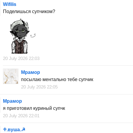
Wifilis
Поделишься супчиком?
20 July 2026 22:03
Мрамор
посылаю ментально тебе супчик
20 July 2026 22:05
Мрамор
я приготовил куриный супчк
20 July 2026 22:01
♱︎.вуша.☭