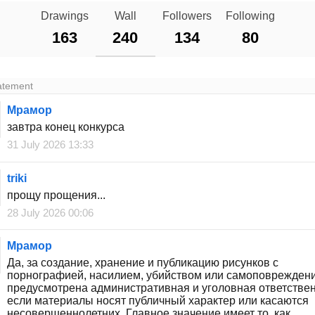
Drawings
Wall
Followers
Following
163
240
134
80
atement
Мрамор
завтра конец конкурса
31 July 2026 13:33
triki
прощу прощения...
28 July 2026 00:06
Мрамор
Да, за создание, хранение и публикацию рисунков с
порнографией, насилием, убийством или самоповрежден
предусмотрена административная и уголовная ответствен
если материалы носят публичный характер или касаются
несовершеннолетних. Главное значение имеет то, как