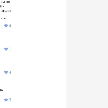
а и по
ии.
й знает
будь
 сайт к
4
1
4
их
3