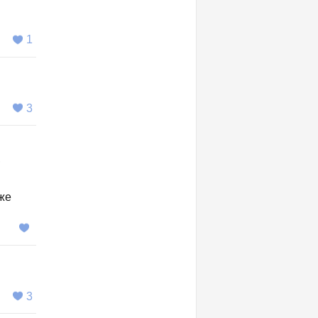
1
3
,
же
3