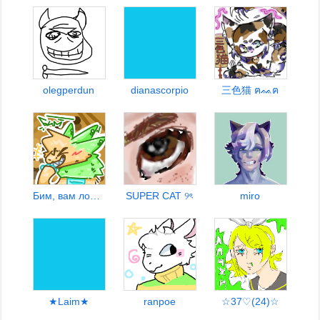
olegperdun
dianascorpio
三色猫 ฅᨐฅ
Бим, вам ложкой бум
SUPER CAT ୨ৎ
miro
★Laim★
ranpoe
☆37♡(24)☆