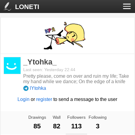
LONETI
_Ytohka_
Last seen: Yesterday 22:44
Pretty please, come on over and ruin my life; Take
my hand while we dance; On the edge of a knife
lYtohka
Login
or
register
to send a message to the user
Drawings
Wall
Followers
Following
85
82
113
3