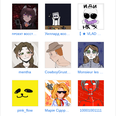
пᴘоᴇкт восстαния своҕоды
Уиллард вообщето
【 ★ VLAD ★ 】
mentha
CowboyGrustnyyTakoy...
Monsieur les Dieu
pink_flow
Марiя Сiдорова
10001001111