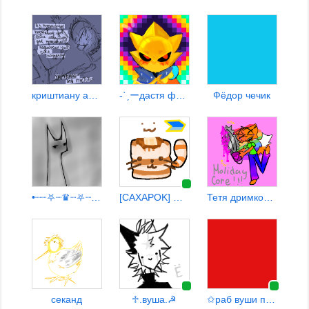
криштиану аналдо
-ˋˏーдастя ф5ム¹³
Фёдор чечик
•┈┈⛧┈♛┈⛧┈┈•【00:09】
[CAXAPOK] まβλθθΔγ ςΩλτ
Тетя дримкор ‼️‼️‼️
секанд
♱︎.вуша.☭
✩раб вуши пьеро✩