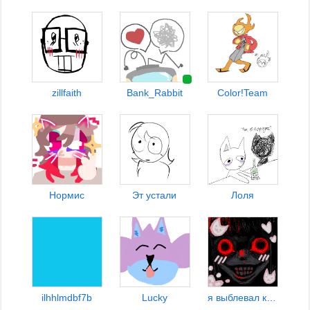
zillfaith
Bank_Rabbit
Color!Team
Нормис
Эт устали
Лоля
ilhhlmdbf7b
Lucky
я выблевал кишки