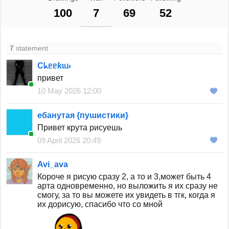
100
7
69
52
7
statement
Cᖾᥱᥱƙɩᥙ⳽
привет
10 May 2026 12:00
ебанутая {ᴨуɯиᴄᴛиᴋи}
Привет крута рисуешь
09 April 2026 20:49
Avi_ava
Короче я рисую сразу 2, а то и 3,может быть 4
арта одновременно, но выложить я их сразу не
смогу, за то вы можете их увидеть в тгк, когда я
их дорисую, спасибо что со мной