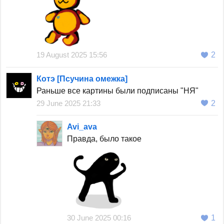
19 August 2025 15:56
2
Котэ [Псучина омежка]
Раньше все картины были подписаны "НЯ"
29 June 2025 21:33
2
Avi_ava
Правда, было такое
30 June 2025 00:16
1