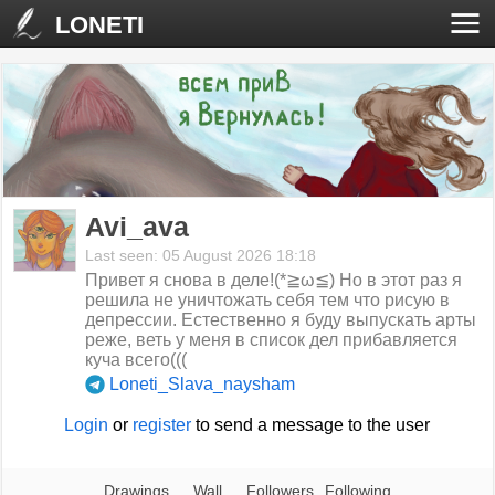
LONETI
Avi_ava
Last seen: 05 August 2026 18:18
Привет я снова в деле!(*≧ω≦) Но в этот раз я
решила не уничтожать себя тем что рисую в
депрессии. Естественно я буду выпускать арты
реже, веть у меня в список дел прибавляется
куча всего(((
Loneti_Slava_naysham
Login
or
register
to send a message to the user
Drawings
Wall
Followers
Following