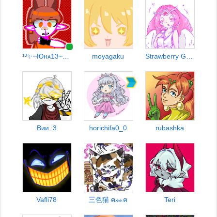
¹³✨~Юнᴀ13~✨¹³
moyagaku
Strawberry Goddess
Вии :3
horichifa0_0
rubashka
Vafli78
三色猫 ฅᨐฅ
Teri