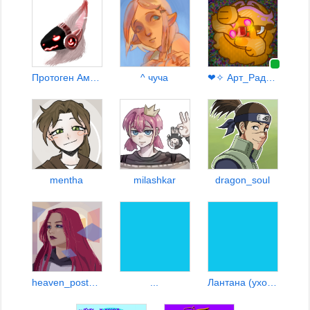
Протоген Амато РаY альфа
^ чуча
❤✧ Арт_Рада ✧❤
mentha
milashkar
dragon_soul
heaven_postman
...
Лантана (уход за пивом)