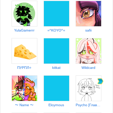
YulaGamerrr
=^KOYO^=
safii
ПУРПЛ⭐
kitkat
Wildcard
〜 Name 〜
Eloymous
Psycho [Главарь Омежек]