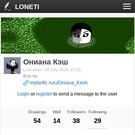
LONETI
Ониана Кэш
Last seen: 28 July 2026 21:20
Кто-то
myfanfic.ru/u/Oniana_Kesh
Login
or
register
to send a message to the user
Drawings
Wall
Followers
Following
54
14
38
29